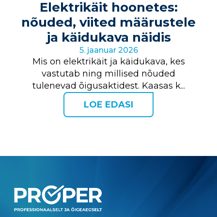
Elektrikäit hoonetes:
nõuded, viited määrustele
ja käidukava näidis
5. jaanuar 2026
Mis on elektrikäit ja käidukava, kes
vastutab ning millised nõuded
tulenevad õigusaktidest. Kaasas k...
LOE EDASI