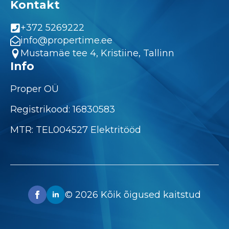
Kontakt
+372 5269222
info@propertime.ee
Mustamäe tee 4, Kristiine, Tallinn
Info
Proper OÜ
Registrikood: 16830583
MTR: TEL004527 Elektritööd
© 2026 Kõik õigused kaitstud