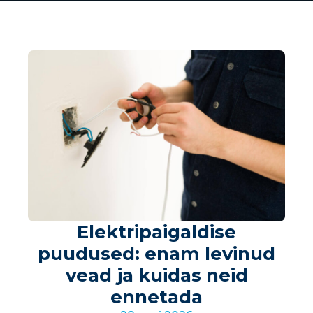
Elektripaigaldise
puudused: enam levinud
vead ja kuidas neid
ennetada